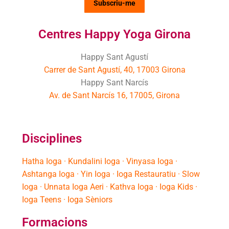
Centres Happy Yoga Girona
Happy Sant Agustí
Carrer de Sant Agustí, 40, 17003 Girona
Happy Sant Narcís
Av. de Sant Narcís 16, 17005, Girona
Disciplines
Hatha Ioga · Kundalini Ioga · Vinyasa Ioga ·
Ashtanga Ioga · Yin Ioga · Ioga Restauratiu · Slow
Ioga · Unnata Ioga Aeri · Kathva Ioga · Ioga Kids ·
Ioga Teens · Ioga Sèniors
Formacions