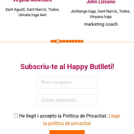
John Lizcano
Sant Agustì
,
Sant Narcís
,
Todos
,
Ashtanga Ioga
,
Sant Narcís
,
Todos
,
Unnata Ioga Aeri
Vinyasa Ioga
marketing coach
Subscriu-te al Happy Butlletí!
He llegit i accepto la Política de Privacitat.
Llegir
la política de privacitat