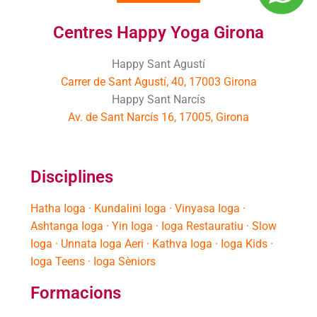
Centres Happy Yoga Girona
Happy Sant Agustí
Carrer de Sant Agustí, 40, 17003 Girona
Happy Sant Narcís
Av. de Sant Narcís 16, 17005, Girona
Disciplines
Hatha Ioga · Kundalini Ioga · Vinyasa Ioga ·
Ashtanga Ioga · Yin Ioga · Ioga Restauratiu · Slow
Ioga · Unnata Ioga Aeri · Kathva Ioga · Ioga Kids ·
Ioga Teens · Ioga Sèniors
Formacions