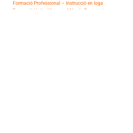
Formació Professional – Instrucció en Ioga
Formació Hatha Vinyasa: Mètode Progressiu
Formació Ioga Aeri Unnata
Formació Kundalini Ioga
Formació Yin Yoga amb Usha Esún
Formació Khatva Yoga
Formació Ioga Facial
Contacte
+34 616 95 23 14
info@happyyogagirona.com
Xarxes socials