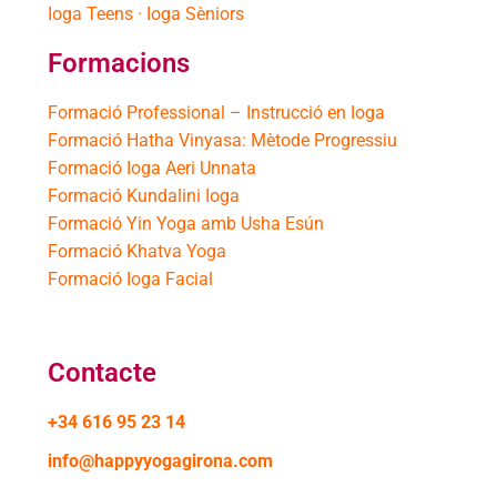
Ioga Teens · Ioga Sèniors
Formacions
Formació Professional – Instrucció en Ioga
Formació Hatha Vinyasa: Mètode Progressiu
Formació Ioga Aeri Unnata
Formació Kundalini Ioga
Formació Yin Yoga amb Usha Esún
Formació Khatva Yoga
Formació Ioga Facial
Contacte
+34 616 95 23 14
info@happyyogagirona.com