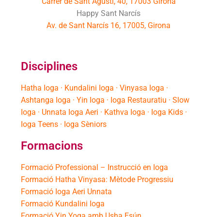
Carrer de Sant Agustí, 40, 17003 Girona
Happy Sant Narcís
Av. de Sant Narcís 16, 17005, Girona
Disciplines
Hatha Ioga · Kundalini Ioga · Vinyasa Ioga ·
Ashtanga Ioga · Yin Ioga · Ioga Restauratiu · Slow
Ioga · Unnata Ioga Aeri · Kathva Ioga · Ioga Kids ·
Ioga Teens · Ioga Sèniors
Formacions
Formació Professional – Instrucció en Ioga
Formació Hatha Vinyasa: Mètode Progressiu
Formació Ioga Aeri Unnata
Formació Kundalini Ioga
Formació Yin Yoga amb Usha Esún