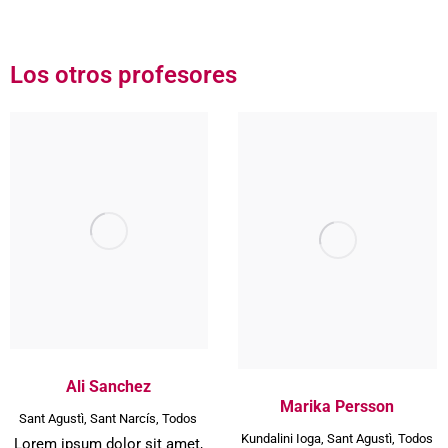
Los otros profesores
Ali Sanchez
Marika Persson
Sant Agustì
,
Sant Narcís
,
Todos
Kundalini Ioga
,
Sant Agustì
,
Todos
Lorem ipsum dolor sit amet,