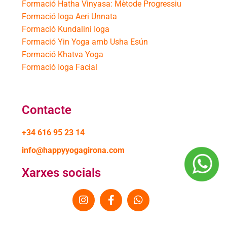
Formació Hatha Vinyasa: Mètode Progressiu
Formació Ioga Aeri Unnata
Formació Kundalini Ioga
Formació Yin Yoga amb Usha Esún
Formació Khatva Yoga
Formació Ioga Facial
Contacte
+34 616 95 23 14
info@happyyogagirona.com
Xarxes socials