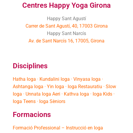
Centres Happy Yoga Girona
Happy Sant Agustí
Carrer de Sant Agustí, 40, 17003 Girona
Happy Sant Narcís
Av. de Sant Narcís 16, 17005, Girona
Disciplines
Hatha Ioga · Kundalini Ioga · Vinyasa Ioga ·
Ashtanga Ioga · Yin Ioga · Ioga Restauratiu · Slow
Ioga · Unnata Ioga Aeri · Kathva Ioga · Ioga Kids ·
Ioga Teens · Ioga Sèniors
Formacions
Formació Professional – Instrucció en Ioga