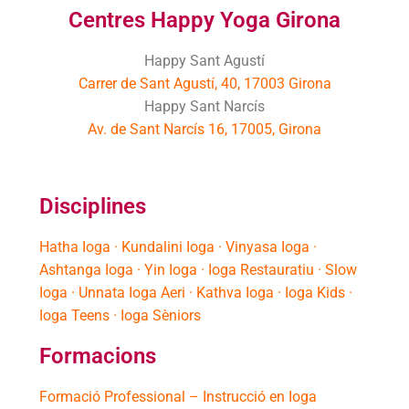
Centres Happy Yoga Girona
Happy Sant Agustí
Carrer de Sant Agustí, 40, 17003 Girona
Happy Sant Narcís
Av. de Sant Narcís 16, 17005, Girona
Disciplines
Hatha Ioga · Kundalini Ioga · Vinyasa Ioga ·
Ashtanga Ioga · Yin Ioga · Ioga Restauratiu · Slow
Ioga · Unnata Ioga Aeri · Kathva Ioga · Ioga Kids ·
Ioga Teens · Ioga Sèniors
Formacions
Formació Professional – Instrucció en Ioga