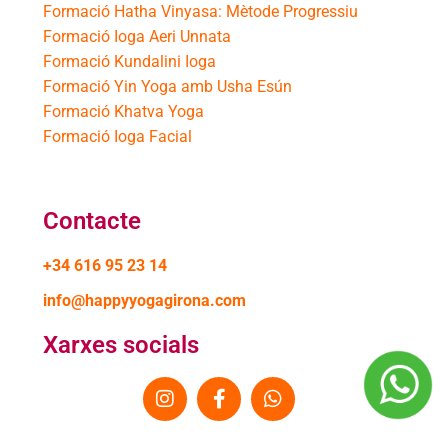
Formació Hatha Vinyasa: Mètode Progressiu
Formació Ioga Aeri Unnata
Formació Kundalini Ioga
Formació Yin Yoga amb Usha Esún
Formació Khatva Yoga
Formació Ioga Facial
Contacte
+34 616 95 23 14
info@happyyogagirona.com
Xarxes socials