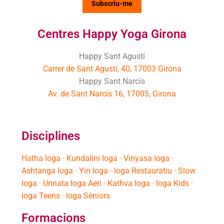
Centres Happy Yoga Girona
Happy Sant Agustí
Carrer de Sant Agustí, 40, 17003 Girona
Happy Sant Narcís
Av. de Sant Narcís 16, 17005, Girona
Disciplines
Hatha Ioga · Kundalini Ioga · Vinyasa Ioga ·
Ashtanga Ioga · Yin Ioga · Ioga Restauratiu · Slow
Ioga · Unnata Ioga Aeri · Kathva Ioga · Ioga Kids ·
Ioga Teens · Ioga Sèniors
Formacions