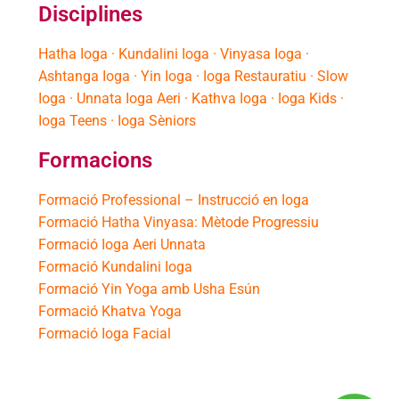
Disciplines
Hatha Ioga · Kundalini Ioga · Vinyasa Ioga ·
Ashtanga Ioga · Yin Ioga · Ioga Restauratiu · Slow
Ioga · Unnata Ioga Aeri · Kathva Ioga · Ioga Kids ·
Ioga Teens · Ioga Sèniors
Formacions
Formació Professional – Instrucció en Ioga
Formació Hatha Vinyasa: Mètode Progressiu
Formació Ioga Aeri Unnata
Formació Kundalini Ioga
Formació Yin Yoga amb Usha Esún
Formació Khatva Yoga
Formació Ioga Facial