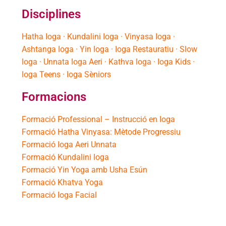
Disciplines
Hatha Ioga · Kundalini Ioga · Vinyasa Ioga ·
Ashtanga Ioga · Yin Ioga · Ioga Restauratiu · Slow
Ioga · Unnata Ioga Aeri · Kathva Ioga · Ioga Kids ·
Ioga Teens · Ioga Sèniors
Formacions
Formació Professional – Instrucció en Ioga
Formació Hatha Vinyasa: Mètode Progressiu
Formació Ioga Aeri Unnata
Formació Kundalini Ioga
Formació Yin Yoga amb Usha Esún
Formació Khatva Yoga
Formació Ioga Facial