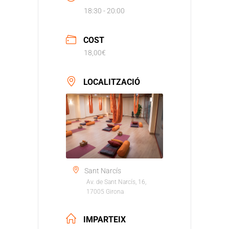
18:30 - 20:00
COST
18,00€
LOCALITZACIÓ
Sant Narcís
Av. de Sant Narcís, 16,
17005 Girona
IMPARTEIX