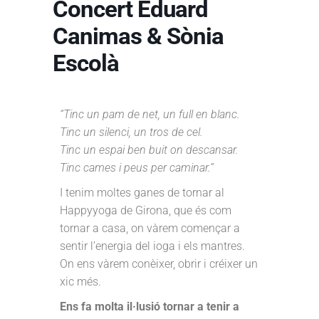
Concert Eduard
Canimas & Sònia
Escolà
“Tinc un pam de net, un full en blanc.
Tinc un silenci, un tros de cel.
Tinc un espai ben buit on descansar.
Tinc cames i peus per caminar.”
I tenim moltes ganes de tornar al
Happyyoga de Girona, que és com
tornar a casa, on vàrem començar a
sentir l’energia del ioga i els mantres.
On ens vàrem conèixer, obrir i créixer un
xic més.
Ens fa molta il·lusió tornar a tenir a