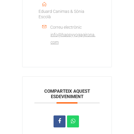
Eduard Canimas & Sònia
Escolà
Correu electrònic
info@happyyogagirona.
com
COMPARTEIX AQUEST
ESDEVENIMENT