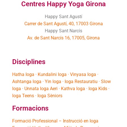
Centres Happy Yoga Girona
Happy Sant Agustí
Carrer de Sant Agustí, 40, 17003 Girona
Happy Sant Narcís
Av. de Sant Narcís 16, 17005, Girona
Disciplines
Hatha Ioga · Kundalini Ioga · Vinyasa Ioga ·
Ashtanga Ioga · Yin Ioga · Ioga Restauratiu · Slow
Ioga · Unnata Ioga Aeri · Kathva Ioga · Ioga Kids ·
Ioga Teens · Ioga Sèniors
Formacions
Formació Professional – Instrucció en Ioga