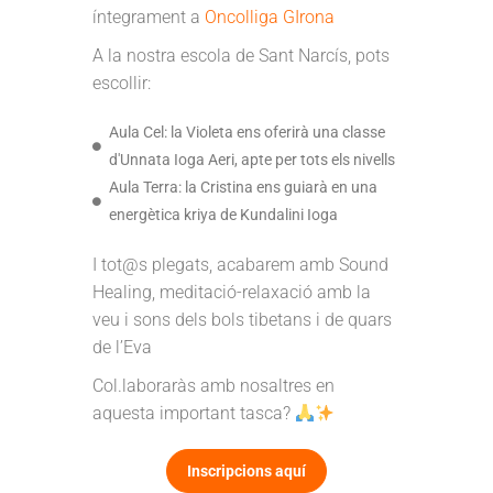
íntegrament a
Oncolliga GIrona
A la nostra escola de Sant Narcís, pots
escollir:
Aula Cel: la Violeta ens oferirà una classe
d'Unnata Ioga Aeri, apte per tots els nivells
Aula Terra: la Cristina ens guiarà en una
energètica kriya de Kundalini Ioga
I tot@s plegats, acabarem amb Sound
Healing, meditació-relaxació amb la
veu i sons dels bols tibetans i de quars
de l’Eva
Col.laboraràs amb nosaltres en
aquesta important tasca?
Inscripcions aquí