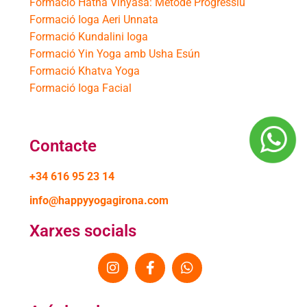
Formació Hatha Vinyasa: Mètode Progressiu
Formació Ioga Aeri Unnata
Formació Kundalini Ioga
Formació Yin Yoga amb Usha Esún
Formació Khatva Yoga
Formació Ioga Facial
Contacte
+34 616 95 23 14
info@happyyogagirona.com
Xarxes socials