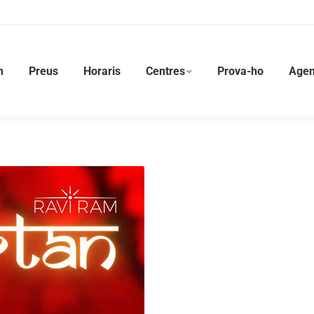
is
Centres
Prova-ho
Agenda
Formacions
m
Preus
Horaris
Centres
Prova-ho
Age