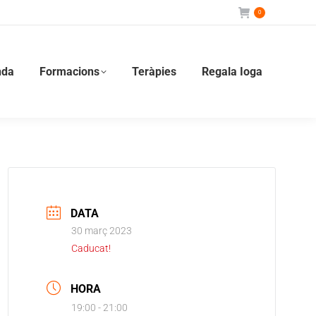
0
Teràpies
Regala Ioga
nda
Formacions
Teràpies
Regala Ioga
DATA
30 març 2023
Caducat!
HORA
19:00 - 21:00