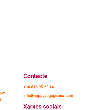
Contacte
+34 616 95 23 14
low
info@happyyogagirona.com
s ·
Xarxes socials