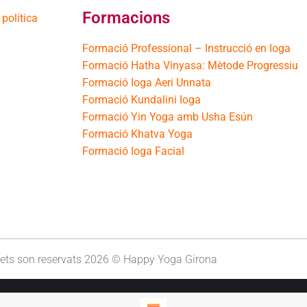
Formacions
 política
Formació Professional – Instrucció en Ioga
Formació Hatha Vinyasa: Mètode Progressiu
Formació Ioga Aeri Unnata
Formació Kundalini Ioga
Formació Yin Yoga amb Usha Esún
Formació Khatva Yoga
Formació Ioga Facial
drets son reservats 2026 © Happy Yoga Girona