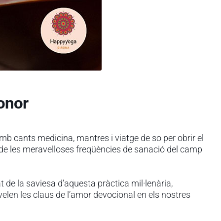
Sonor
 amb cants medicina, mantres i viatge de so per obrir el
t de les meravelloses freqüències de sanació del camp
de la saviesa d’aquesta pràctica mil·lenària,
velen les claus de l’amor devocional en els nostres