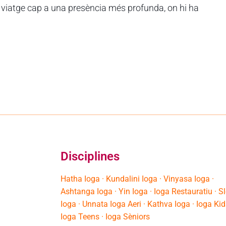
iatge cap a una presència més profunda, on hi ha
Disciplines
Hatha Ioga · Kundalini Ioga · Vinyasa Ioga ·
Ashtanga Ioga · Yin Ioga · Ioga Restauratiu · S
Ioga · Unnata Ioga Aeri · Kathva Ioga · Ioga Kid
Ioga Teens · Ioga Sèniors