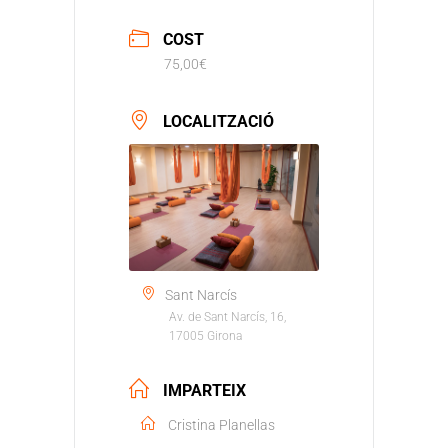
COST
75,00€
LOCALITZACIÓ
Sant Narcís
Av. de Sant Narcís, 16,
17005 Girona
IMPARTEIX
Cristina Planellas