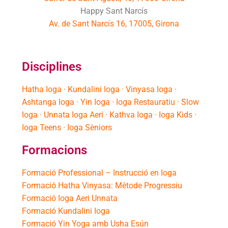
Happy Sant Narcís
Av. de Sant Narcís 16, 17005, Girona
Disciplines
Hatha Ioga · Kundalini Ioga · Vinyasa Ioga ·
Ashtanga Ioga · Yin Ioga · Ioga Restauratiu · Slow
Ioga · Unnata Ioga Aeri · Kathva Ioga · Ioga Kids ·
Ioga Teens · Ioga Sèniors
Formacions
Formació Professional – Instrucció en Ioga
Formació Hatha Vinyasa: Mètode Progressiu
Formació Ioga Aeri Unnata
Formació Kundalini Ioga
Formació Yin Yoga amb Usha Esún