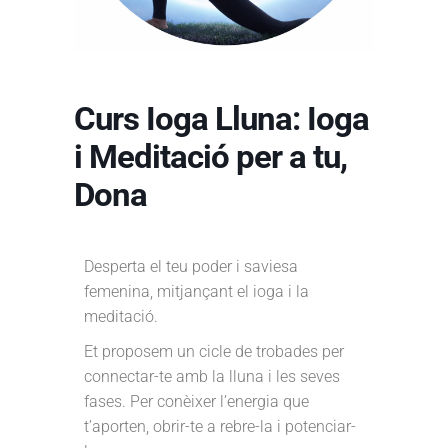
Curs Ioga Lluna: Ioga
i Meditació per a tu,
Dona
Desperta el teu poder i saviesa
femenina, mitjançant el ioga i la
meditació.
Et proposem un cicle de trobades per
connectar-te amb la lluna i les seves
fases. Per conèixer l’energia que
t’aporten, obrir-te a rebre-la i potenciar-