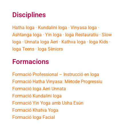
Disciplines
Hatha Ioga · Kundalini Ioga · Vinyasa Ioga ·
Ashtanga Ioga · Yin Ioga · Ioga Restauratiu · Slow
Ioga · Unnata Ioga Aeri · Kathva Ioga · Ioga Kids ·
Ioga Teens · Ioga Sèniors
Formacions
Formació Professional – Instrucció en Ioga
Formació Hatha Vinyasa: Mètode Progressiu
Formació Ioga Aeri Unnata
Formació Kundalini Ioga
Formació Yin Yoga amb Usha Esún
Formació Khatva Yoga
Formació Ioga Facial